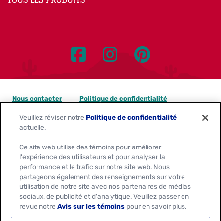
Nous contacter
Politique de confidentialité
Veuillez réviser notre
Politique de confidentialité
Avis sur les témoins
actuelle.
Personnaliser les paramètres des témoins
Ce site web utilise des témoins pour améliorer
l'expérience des utilisateurs et pour analyser la
Demandes de confidentialité des données
performance et le trafic sur notre site web. Nous
partageons également des renseignements sur votre
Conditions d'utilisation
utilisation de notre site avec nos partenaires de médias
sociaux, de publicité et d'analytique. Veuillez passer en
revue notre
Avis sur les témoins
pour en savoir plus.
Location:
Canada