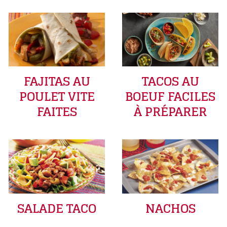
FAJITAS AU
TACOS AU
POULET VITE
BOEUF FACILES
FAITES
À PRÉPARER
SALADE TACO
NACHOS