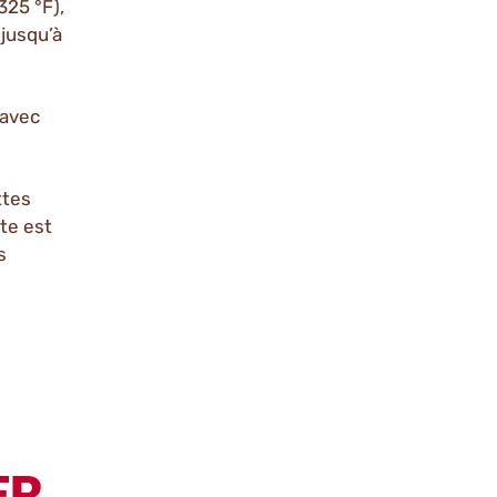
325 °F),
jusqu’à
 avec
ttes
te est
s
R...