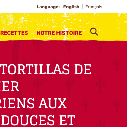
Language:
English
Français
SEARCH
RECETTES
NOTRE HISTOIRE
 TORTILLAS DE
IER
IENS AUX
 DOUCES ET