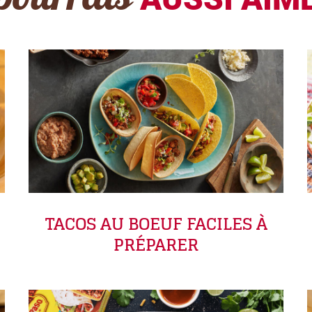
pourrais
TACOS AU BOEUF FACILES À
PRÉPARER