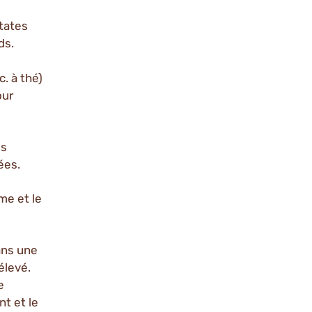
atates
ds.
. à thé)
our
es
ées.
me et le
dans une
élevé.
e
nt et le