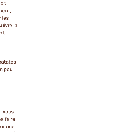
er.
ment,
 les
uivre la
nt,
 patates
un peu
e. Vous
s faire
sur une