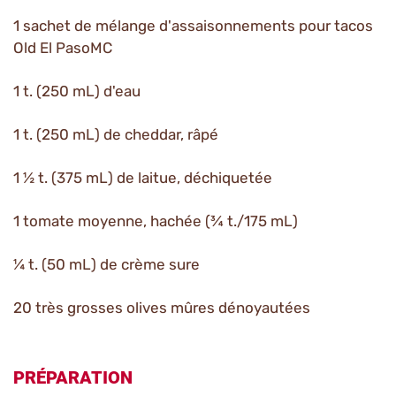
1 sachet de mélange d'assaisonnements pour tacos
Old El PasoMC
1 t. (250 mL) d'eau
1 t. (250 mL) de cheddar, râpé
1 ½ t. (375 mL) de laitue, déchiquetée
1 tomate moyenne, hachée (¾ t./175 mL)
¼ t. (50 mL) de crème sure
20 très grosses olives mûres dénoyautées
PRÉPARATION