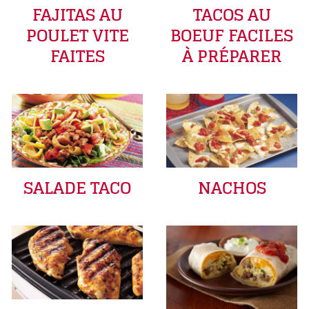
FAJITAS AU
TACOS AU
POULET VITE
BOEUF FACILES
FAITES
À PRÉPARER
SALADE TACO
NACHOS