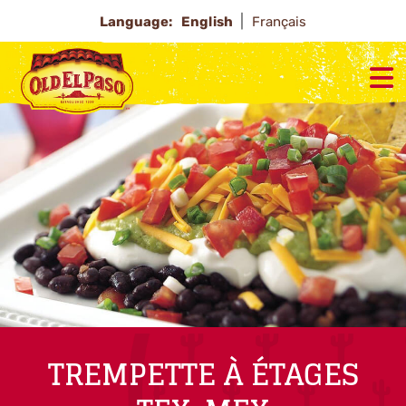
Language:
English
Français
TREMPETTE À ÉTAGES