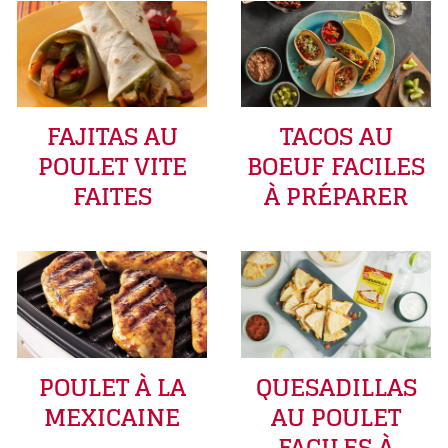
FAJITAS AU
TACOS AU
POULET VITE
BOEUF FACILES
FAITES
À PRÉPARER
POULET À LA
QUESADILLAS
MEXICAINE
AU POULET
FACILES À