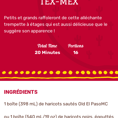
TEX-MEX
Petits et grands raffoleront de cette alléchante
trempette à étages qui est aussi délicieuse que le
suggère son apparence !
Total Time
Portions
20 Minutes
16
INGRÉDIENTS
1 boîte (398 mL) de haricots sautés Old El PasoMC
ou 1 boîte (540 mL/19 oz) de haricots noirs, égouttés