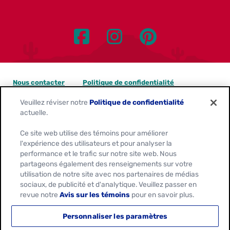
Nous contacter
Politique de confidentialité
Veuillez réviser notre
Politique de confidentialité
Avis sur les témoins
actuelle.
Personnaliser les paramètres des témoins
Ce site web utilise des témoins pour améliorer
l'expérience des utilisateurs et pour analyser la
Demandes de confidentialité des données
performance et le trafic sur notre site web. Nous
partageons également des renseignements sur votre
Conditions d'utilisation
utilisation de notre site avec nos partenaires de médias
sociaux, de publicité et d'analytique. Veuillez passer en
revue notre
Avis sur les témoins
pour en savoir plus.
Location:
Canada
Français
Personnaliser les paramètres