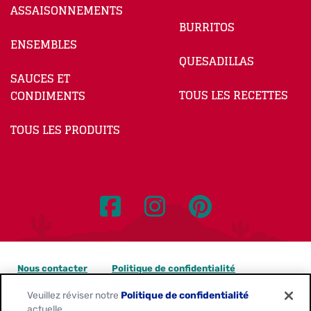
ASSAISONNEMENTS
BURRITOS
ENSEMBLES
QUESADILLAS
SAUCES ET
TOUS LES RECETTES
CONDIMENTS
TOUS LES PRODUITS
Nous contacter
Politique de confidentialité
Veuillez réviser notre
Politique de confidentialité
Avis sur les témoins
actuelle.