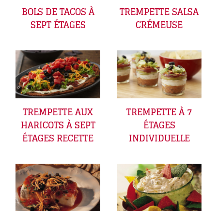
BOLS DE TACOS À
TREMPETTE SALSA
SEPT ÉTAGES
CRÉMEUSE
TREMPETTE AUX
TREMPETTE À 7
HARICOTS À SEPT
ÉTAGES
ÉTAGES RECETTE
INDIVIDUELLE