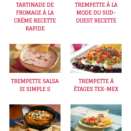
TARTINADE DE
TREMPETTE À LA
FROMAGE À LA
MODE DU SUD-
CRÈME RECETTE
OUEST RECETTE
RAPIDE
TREMPETTE SALSA
TREMPETTE À
SI SIMPLE S
ÉTAGES TEX-MEX