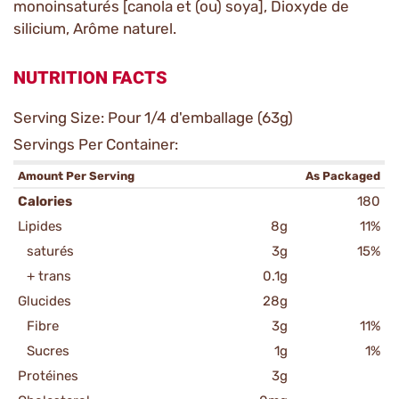
monoinsaturés [canola et (ou) soya], Dioxyde de
silicium, Arôme naturel.
NUTRITION FACTS
Serving Size: Pour 1/4 d'emballage (63g)
Servings Per Container:
Amount Per Serving
As Packaged
Calories
180
Lipides
8g
11%
saturés
3g
15%
+ trans
0.1g
Glucides
28g
Fibre
3g
11%
Sucres
1g
1%
Protéines
3g