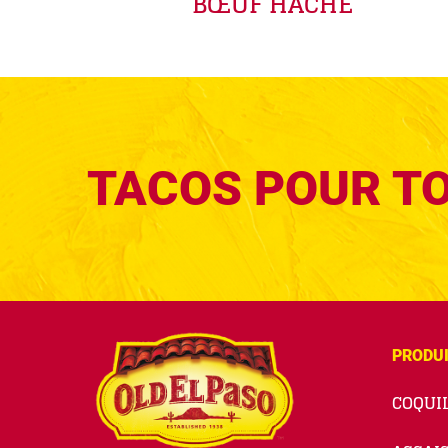
BŒUF HACHÉ
TACOS POUR T
PRODU
COQUIL