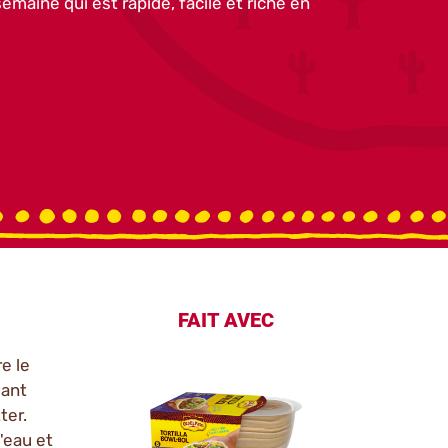
emaine qui est rapide, facile et riche en
FAIT AVEC
e le
uant
ter.
'eau et