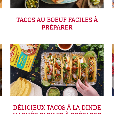
TACOS AU BOEUF FACILES À
PRÉPARER
DÉLICIEUX TACOS À LA DINDE