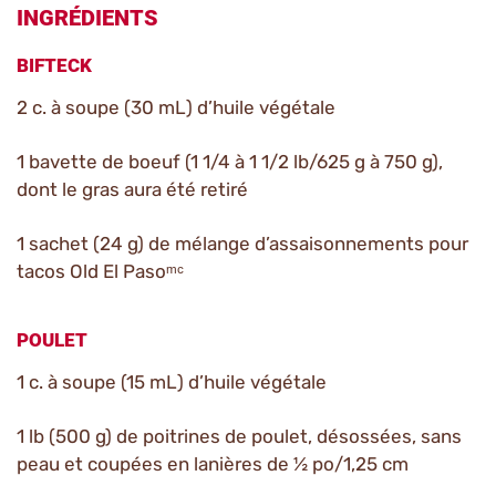
INGRÉDIENTS
BIFTECK
2 c. à soupe (30 mL) d’huile végétale
1 bavette de boeuf (1 1/4 à 1 1/2 lb/625 g à 750 g),
dont le gras aura été retiré
1 sachet (24 g) de mélange d’assaisonnements pour
tacos Old El Pasoᵐᶜ
POULET
1 c. à soupe (15 mL) d’huile végétale
1 lb (500 g) de poitrines de poulet, désossées, sans
peau et coupées en lanières de ½ po/1,25 cm