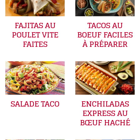
FAJITAS AU
TACOS AU
POULET VITE
BOEUF FACILES
FAITES
À PRÉPARER
SALADE TACO
ENCHILADAS
EXPRESS AU
BŒUF HACHÉ