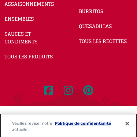
ASSAISONNEMENTS
BURRITOS
ENSEMBLES
QUESADILLAS
SAUCES ET
TOUS LES RECETTES
CONDIMENTS
TOUS LES PRODUITS
Nous contacter
Politique de confidentialité
Veuillez réviser notre
Politique de confidentialité
actuelle.
Avis sur les témoins