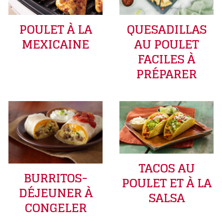
POULET À LA
QUESADILLAS
MEXICAINE
AU POULET
FACILES À
PRÉPARER
TACOS AU
BURRITOS-
POULET ET À LA
DÉJEUNER À
SALSA
CONGELER