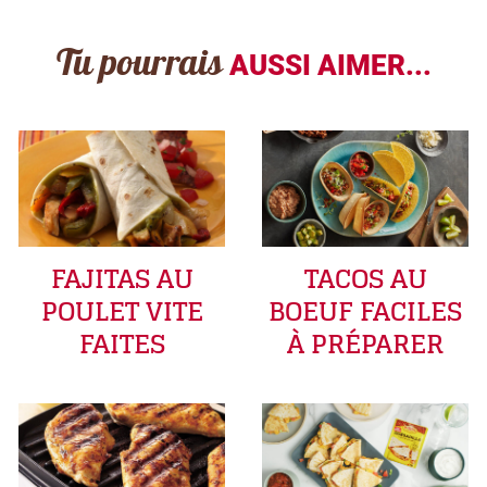
Tu pourrais
AUSSI AIMER...
FAJITAS AU
TACOS AU
POULET VITE
BOEUF FACILES
FAITES
À PRÉPARER