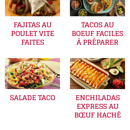
FAJITAS AU
TACOS AU
POULET VITE
BOEUF FACILES
FAITES
À PRÉPARER
SALADE TACO
ENCHILADAS
EXPRESS AU
BŒUF HACHÉ