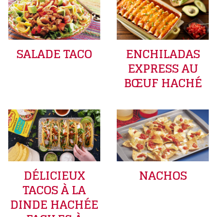
SALADE TACO
ENCHILADAS
EXPRESS AU
BŒUF HACHÉ
DÉLICIEUX
NACHOS
TACOS À LA
DINDE HACHÉE