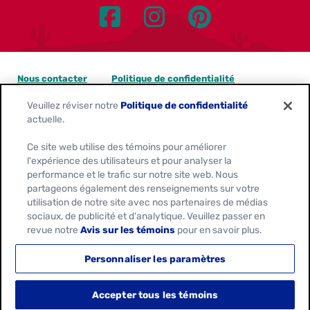
Nous contacter
Politique de confidentialité
Veuillez réviser notre
Politique de confidentialité
Avis sur les témoins
actuelle.
Personnaliser les paramètres des témoins
Ce site web utilise des témoins pour améliorer
l'expérience des utilisateurs et pour analyser la
Demandes de confidentialité des données
performance et le trafic sur notre site web. Nous
partageons également des renseignements sur votre
Conditions d'utilisation
utilisation de notre site avec nos partenaires de médias
sociaux, de publicité et d'analytique. Veuillez passer en
revue notre
Avis sur les témoins
pour en savoir plus.
Location:
Canada
Français
Personnaliser les paramètres
© 2026
General Mills. Tous Droits Réservés.
Accepter tous les témoins