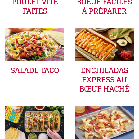
POULET VITE
BOEUF FACILES
FAITES
À PRÉPARER
SALADE TACO
ENCHILADAS
EXPRESS AU
BŒUF HACHÉ