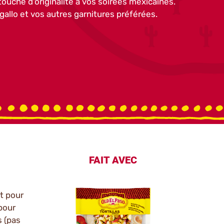
touche d'originalité à vos soirées mexicaines.
 gallo et vos autres garnitures préférées.
FAIT AVEC
t pour
 pour
s (pas