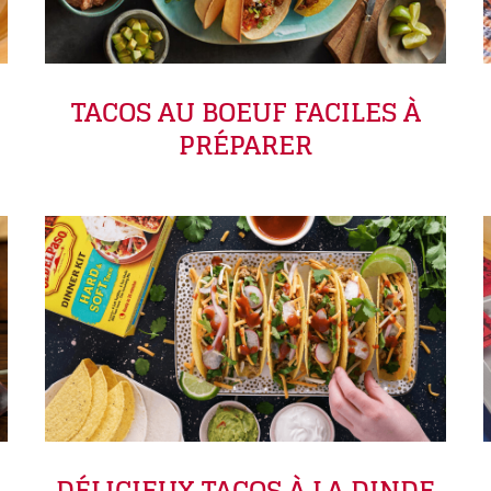
TACOS AU BOEUF FACILES À
PRÉPARER
DÉLICIEUX TACOS À LA DINDE