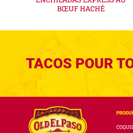
BŒUF HACHÉ
TACOS POUR T
PRODU
COQUIL