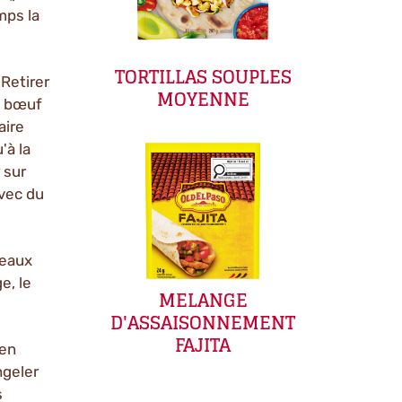
mps la
TORTILLAS SOUPLES
Retirer
MOYENNE
le bœuf
aire
'à la
 sur
avec du
ceaux
ge, le
MELANGE
D'ASSAISONNEMENT
FAJITA
 en
ngeler
s