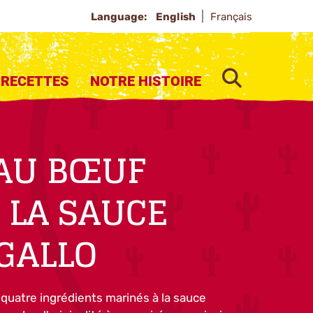
Language:
English
Français
SEARCH
RECETTES
NOTRE HISTOIRE
 AU BŒUF
À LA SAUCE
 GALLO
 quatre ingrédients marinés à la sauce