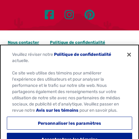
Nous contacter
Politique de confidentialité
Veuillez réviser notre
Politique de confidentialité
Avis sur les témoins
actuelle.
Personnaliser les paramètres des témoins
Ce site web utilise des témoins pour améliorer
l'expérience des utilisateurs et pour analyser la
Demandes de confidentialité des données
performance et le trafic sur notre site web. Nous
partageons également des renseignements sur votre
Conditions d'utilisation
utilisation de notre site avec nos partenaires de médias
sociaux, de publicité et d'analytique. Veuillez passer en
revue notre
Avis sur les témoins
pour en savoir plus.
Location:
Canada
Français
Personnaliser les paramètres
© 2026
General Mills. Tous Droits Réservés.