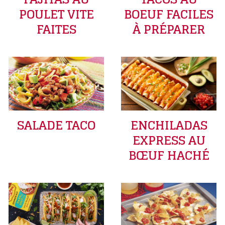
POULET VITE
BOEUF FACILES
FAITES
À PRÉPARER
SALADE TACO
ENCHILADAS
EXPRESS AU
BŒUF HACHÉ