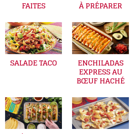
FAITES
À PRÉPARER
SALADE TACO
ENCHILADAS
EXPRESS AU
BŒUF HACHÉ