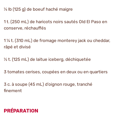
¼ lb (125 g) de boeuf haché maigre
1 t. (250 mL) de haricots noirs sautés Old El Paso en
conserve, réchauffés
1 ¼ t. (310 mL) de fromage monterey jack ou cheddar,
râpé et divisé
½ t. (125 mL) de laitue iceberg, déchiquetée
3 tomates cerises, coupées en deux ou en quartiers
3 c. à soupe (45 mL) d’oignon rouge, tranché
finement
PRÉPARATION