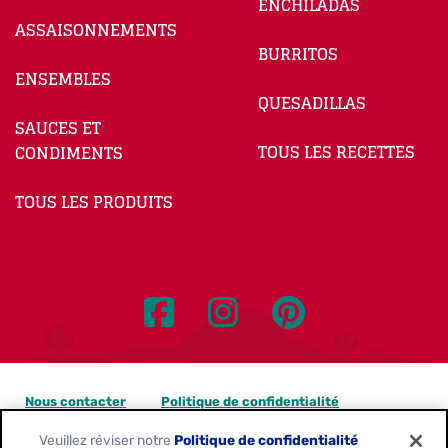
ENCHILADAS
ASSAISONNEMENTS
BURRITOS
ENSEMBLES
QUESADILLAS
SAUCES ET
TOUS LES RECETTES
CONDIMENTS
TOUS LES PRODUITS
Nous contacter
Politique de confidentialité
Veuillez réviser notre
Politique de confidentialité
Avis sur les témoins