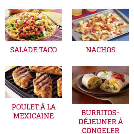
SALADE TACO
NACHOS
POULET À LA
BURRITOS-
MEXICAINE
DÉJEUNER À
CONGELER