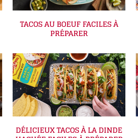
TACOS AU BOEUF FACILES À
PRÉPARER
DÉLICIEUX TACOS À LA DINDE