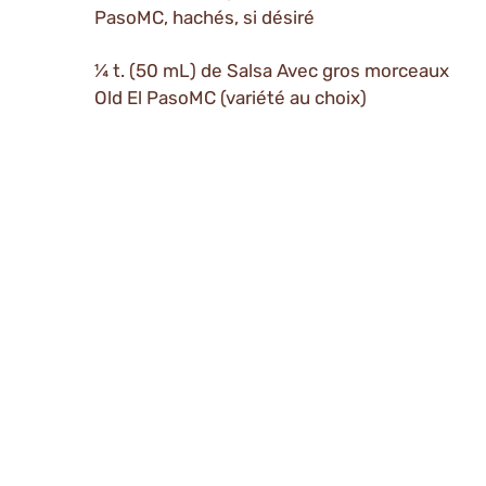
PasoMC, hachés, si désiré
¼ t. (50 mL) de Salsa Avec gros morceaux
Old El PasoMC (variété au choix)