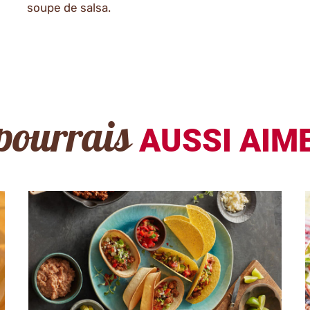
soupe de salsa.
pourrais
AUSSI AIME