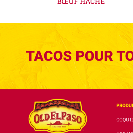
BŒUF HACHÉ
TACOS POUR T
PRODU
COQUIL