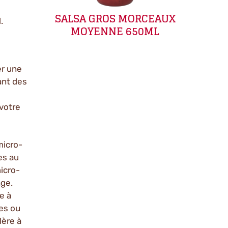
SALSA GROS MORCEAUX
.
MOYENNE 650ML
er une
ant des
 votre
micro-
es au
micro-
age.
e à
es ou
lère à