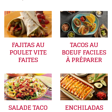
FAJITAS AU
TACOS AU
POULET VITE
BOEUF FACILES
FAITES
À PRÉPARER
SALADE TACO
ENCHILADAS