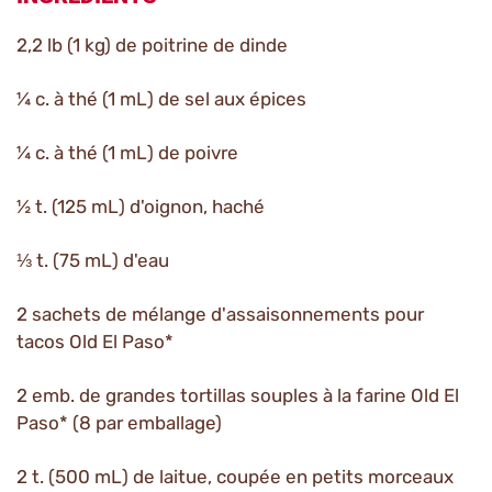
2,2 lb (1 kg) de poitrine de dinde
¼ c. à thé (1 mL) de sel aux épices
¼ c. à thé (1 mL) de poivre
½ t. (125 mL) d'oignon, haché
⅓ t. (75 mL) d'eau
2 sachets de mélange d'assaisonnements pour
tacos Old El Paso*
2 emb. de grandes tortillas souples à la farine Old El
Paso* (8 par emballage)
2 t. (500 mL) de laitue, coupée en petits morceaux