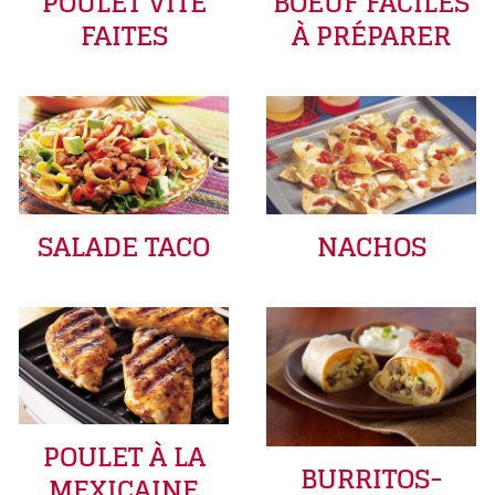
POULET VITE
BOEUF FACILES
FAITES
À PRÉPARER
SALADE TACO
NACHOS
POULET À LA
BURRITOS-
MEXICAINE