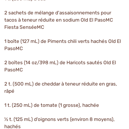
2 sachets de mélange d'assaisonnements pour
tacos à teneur réduite en sodium Old El PasoMC
Fiesta SenséeMC
1 boîte (127 mL) de Piments chili verts hachés Old El
PasoMC
2 boîtes (14 oz/398 mL) de Haricots sautés Old El
PasoMC
2 t. (500 mL) de cheddar à teneur réduite en gras,
râpé
1 t. (250 mL) de tomate (1 grosse), hachée
½ t. (125 mL) d'oignons verts (environ 8 moyens),
hachés