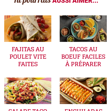
Tu pourrais
AUSSI AIMER...
FAJITAS AU
TACOS AU
POULET VITE
BOEUF FACILES
FAITES
À PRÉPARER