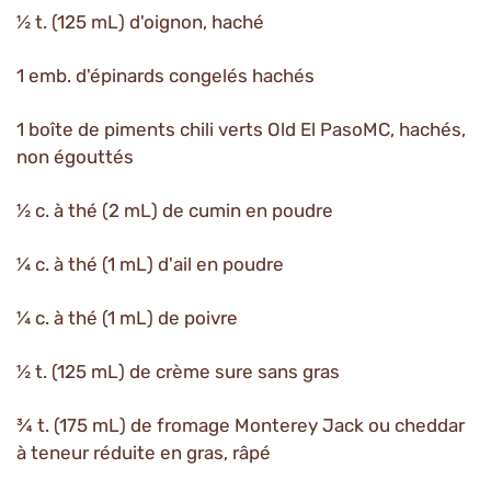
½ t. (125 mL) d'oignon, haché
1 emb. d'épinards congelés hachés
1 boîte de piments chili verts Old El PasoMC, hachés,
non égouttés
½ c. à thé (2 mL) de cumin en poudre
¼ c. à thé (1 mL) d'ail en poudre
¼ c. à thé (1 mL) de poivre
½ t. (125 mL) de crème sure sans gras
¾ t. (175 mL) de fromage Monterey Jack ou cheddar
à teneur réduite en gras, râpé