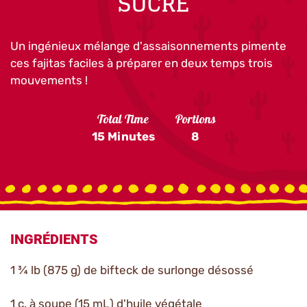
SUCRÉ
Un ingénieux mélange d'assaisonnements pimente
ces fajitas faciles à préparer en deux temps trois
mouvements !
Total Time
Portions
15 Minutes
8
INGRÉDIENTS
1 ¾ lb (875 g) de bifteck de surlonge désossé
1 c. à soupe (15 mL) d'huile végétale