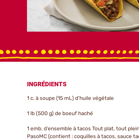
INGRÉDIENTS
1 c. à soupe (15 mL) d’huile végétale
1 lb (500 g) de boeuf haché
1 emb. d’ensemble à tacos Tout plat, tout plein
PasoMC (contient : coquilles à tacos, sauce t