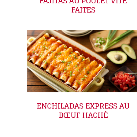
FAJITAS AU POULET VITE
FAITES
ENCHILADAS EXPRESS AU
BŒUF HACHÉ