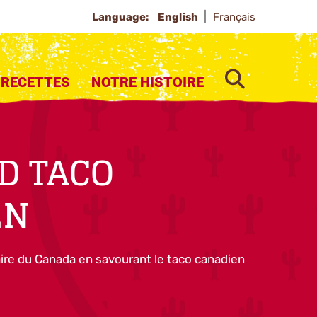
Language:
English
Français
SEARCH
RECETTES
NOTRE HISTOIRE
D TACO
EN
aire du Canada en savourant le taco canadien