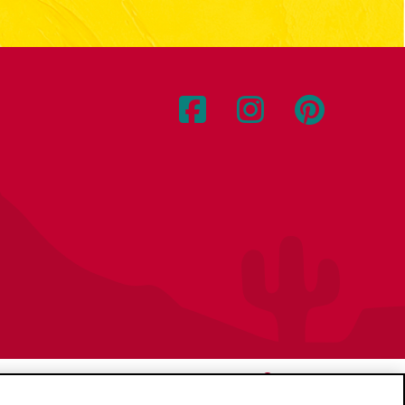
Location:
Canada
Français