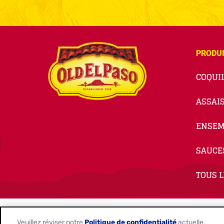
PRODU
COQUIL
ASSAI
ENSEM
SAUCE
TOUS L
© 2026
General Mills. Tous Droits Réservés.
Veuillez réviser notre
Politique de confidentialité
actuelle.