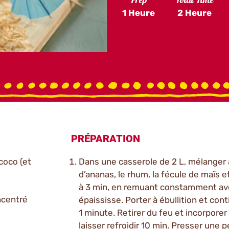
Prep
Total Time
1 Heure
2 Heure
PRÉPARATION
 coco (et
Dans une casserole de 2 L, mélanger au 
d’ananas, le rhum, la fécule de maïs 
à 3 min, en remuant constamment avec
oncentré
épaississe. Porter à ébullition et c
1 minute. Retirer du feu et incorporer
laisser refroidir 10 min. Presser une p