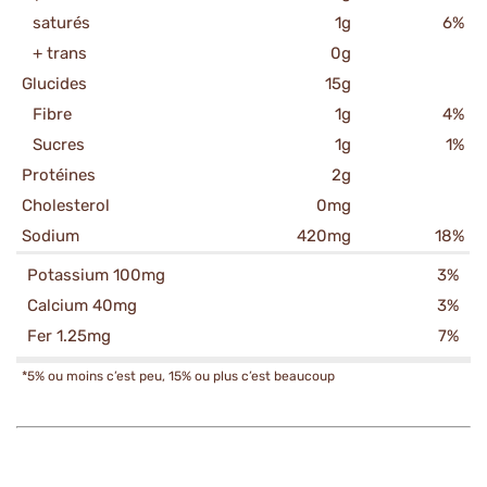
saturés
1g
6%
+ trans
0g
Glucides
15g
Fibre
1g
4%
Sucres
1g
1%
Protéines
2g
Cholesterol
0mg
Sodium
420mg
18%
Potassium 100mg
3%
Calcium 40mg
3%
Fer 1.25mg
7%
*5% ou moins c’est peu, 15% ou plus c’est beaucoup