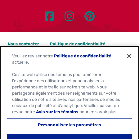
Nous contacter
Politique de confidentialité
Veuillez réviser notre
Politique de confidentialité
Avis sur les témoins
actuelle.
Personnaliser les paramètres des témoins
Ce site web utilise des témoins pour améliorer
l'expérience des utilisateurs et pour analyser la
Demandes de confidentialité des données
performance et le trafic sur notre site web. Nous
partageons également des renseignements sur votre
Conditions d'utilisation
utilisation de notre site avec nos partenaires de médias
sociaux, de publicité et d'analytique. Veuillez passer en
revue notre
Avis sur les témoins
pour en savoir plus.
Location:
Canada
Français
Personnaliser les paramètres
© 2026
General Mills. Tous Droits Réservés.