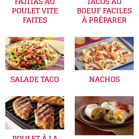
FAJITAS AU
TACOS AU
POULET VITE
BOEUF FACILES
FAITES
À PRÉPARER
SALADE TACO
NACHOS
POULET À LA