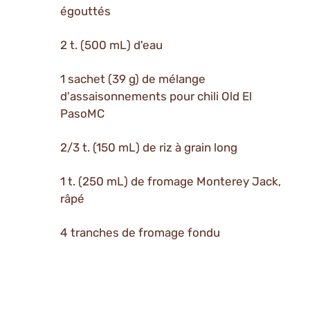
égouttés
2 t. (500 mL) d'eau
1 sachet (39 g) de mélange
d'assaisonnements pour chili Old El
PasoMC
2/3 t. (150 mL) de riz à grain long
1 t. (250 mL) de fromage Monterey Jack,
râpé
4 tranches de fromage fondu