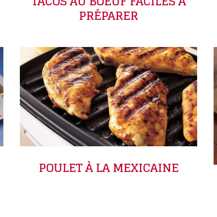
TACOS AU BOEUF FACILES À
PRÉPARER
POULET À LA MEXICAINE