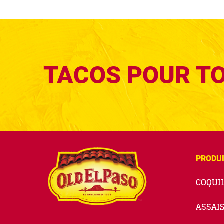
TACOS POUR T
PRODU
COQUIL
ASSAI