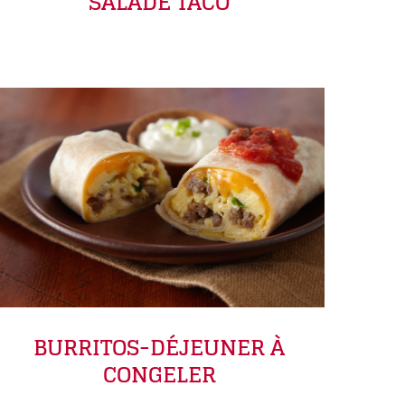
SALADE TACO
BURRITOS-DÉJEUNER À
CONGELER