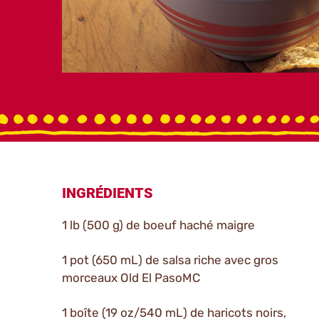
INGRÉDIENTS
1 lb (500 g) de boeuf haché maigre
1 pot (650 mL) de salsa riche avec gros
morceaux Old El PasoMC
1 boîte (19 oz/540 mL) de haricots noirs,