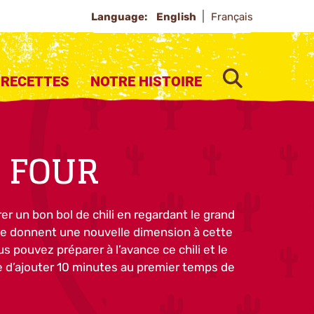
Language:
English
Français
SEARCH
RECETTES
NOTRE HISTOIRE
U FOUR
r un bon bol de chili en regardant le grand
age donnent une nouvelle dimension à cette
us pouvez préparer à l’avance ce chili et le
ite d’ajouter 10 minutes au premier temps de