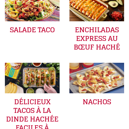
SALADE TACO
ENCHILADAS
EXPRESS AU
BŒUF HACHÉ
DÉLICIEUX
NACHOS
TACOS À LA
DINDE HACHÉE
FACILES À