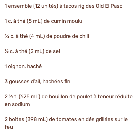
1 ensemble (12 unités) à tacos rigides Old El Paso
1 c. à thé (5 mL) de cumin moulu
¾ c. à thé (4 mL) de poudre de chili
½ c. à thé (2 mL) de sel
1 oignon, haché
3 gousses d’ail, hachées fin
2 ½ t. (625 mL) de bouillon de poulet à teneur réduite
en sodium
2 boîtes (398 mL) de tomates en dés grillées sur le
feu