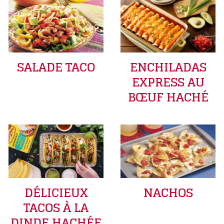
SALADE TACO
ENCHILADAS
EXPRESS AU
BŒUF HACHÉ
DÉLICIEUX
NACHOS
TACOS À LA
DINDE HACHÉE