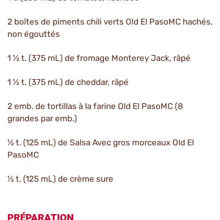
2 boîtes de piments chili verts Old El PasoMC hachés,
non égouttés
1 ½ t. (375 mL) de fromage Monterey Jack, râpé
1 ½ t. (375 mL) de cheddar, râpé
2 emb. de tortillas à la farine Old El PasoMC (8
grandes par emb.)
½ t. (125 mL) de Salsa Avec gros morceaux Old El
PasoMC
½ t. (125 mL) de crème sure
PRÉPARATION