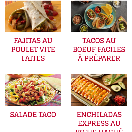
FAJITAS AU
TACOS AU
POULET VITE
BOEUF FACILES
FAITES
À PRÉPARER
SALADE TACO
ENCHILADAS
EXPRESS AU