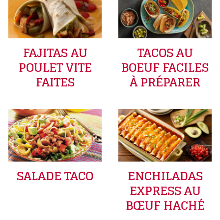
FAJITAS AU
TACOS AU
POULET VITE
BOEUF FACILES
FAITES
À PRÉPARER
SALADE TACO
ENCHILADAS
EXPRESS AU
BŒUF HACHÉ