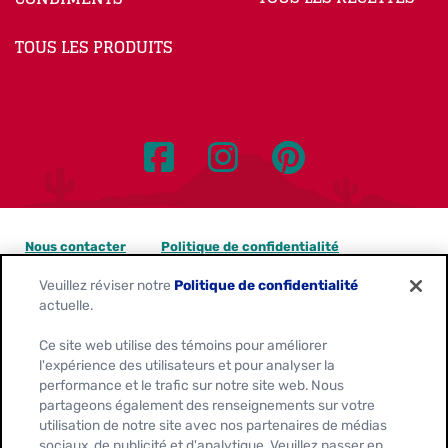
TOUS LES PRODUITS
Nous contacter
Politique de confidentialité
Veuillez réviser notre
Politique de confidentialité
Avis sur les témoins
actuelle.
Personnaliser les paramètres des témoins
Ce site web utilise des témoins pour améliorer
l'expérience des utilisateurs et pour analyser la
Demandes de confidentialité des données
performance et le trafic sur notre site web. Nous
partageons également des renseignements sur votre
Conditions d'utilisation
utilisation de notre site avec nos partenaires de médias
sociaux, de publicité et d'analytique. Veuillez passer en