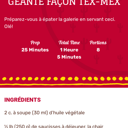
GÉANTE FAÇON TEX-MEX
Préparez-vous à épater la galerie en servant ceci.
Olé!
Prep
Total Time
Portions
25 Minutes
1 Heure
8
5 Minutes
INGRÉDIENTS
2 c. à soupe (30 ml) d’huile végétale
½ lb (250 g) de saucisses à déjeuner, la chair