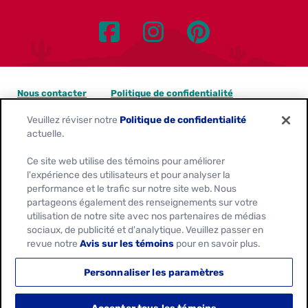
Nous contacter
Politique de confidentialité
Veuillez réviser notre
Politique de confidentialité
Avis sur les témoins
actuelle.
Personnaliser les paramètres des témoins
Ce site web utilise des témoins pour améliorer
l'expérience des utilisateurs et pour analyser la
Demandes de confidentialité des données
performance et le trafic sur notre site web. Nous
partageons également des renseignements sur votre
Conditions d'utilisation
utilisation de notre site avec nos partenaires de médias
sociaux, de publicité et d'analytique. Veuillez passer en
revue notre
Avis sur les témoins
pour en savoir plus.
Location:
Canada
Français
Personnaliser les paramètres
© 2026
General Mills. Tous Droits Réservés.